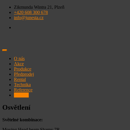
Skip
Zikmunda Wintra 21, Plzeň
to
+420 608 300 678
content
info@junesta.cz
O nás
Akce
Produkce
Předprodej
Rental
Technika
Reference
Kontakt
Osvětlení
Světelné kombinace:
Moving Head beam Sharpy 7R