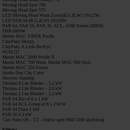
Moving Head Spot 700
Moving Head Spot 575
LED Moving Head Wash Zoom(R,G,B,W) 19x12W
LED PAR 64 (R,G,B,W) 18x10W
PAR 64, PAR 56, PAR 36, ACL, ADB fresnel 2000W,
FHR1000W
Martin MAC VIPER Profile
ClayPaky Sharpy
ClayPaky A.Leda BeeEye
SGM Q7
Martin MAC 2000 Profile II
Martin MAC 700 Wash, Martin MAC 500 Spot,
Martin MAC 250 Entour
Studio Due City Color
Showtec Sunstrip
Thomas 8 Lite Blinder – 5,2 kW
Thomas 4 Lite Blinder – 2,6 kW
Thomas 2 Lite Blinder – 1,3 kW
PAR 64 Bar of 6 x 1 kW
PAR 64 ACL Group of 8 x 250 W
PAR 64 Floor 1 kW
PAR 56 0,3 kW
Clay Paky QS – LT – follow spot HMI 1200 short/long
Efekty: