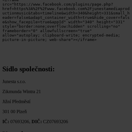
src="https://www.facebook.com/plugins/page.php?
href=https%3A%2F%2Fwww.facebook.com%2Fjunestamediaprod
uctionmusic&tabs=timeline&width=340&height=331&small_h
eader=false&adapt_container_width=true&hide_cover=fals
e&show_facepile=true&appId" width="340" height="331" 
style="border:none;overflow:hidden" scrolling="no" 
frameborder="0" allowfullscreen="true" 
allow="autoplay; clipboard-write; encrypted-media; 
picture-in-picture; web-share"></iframe>
Sídlo společnosti:
Junesta s.r.o.
Zikmunda Wintra 21
Jižní Předměstí
301 00 Plzeň
IČ:
07693206,
DIČ:
CZ07693206