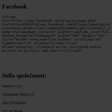
Facebook
<iframe 
src="https://www.facebook.com/plugins/page.php?
href=https%3A%2F%2Fwww.facebook.com%2Fjunestamediaprod
uctionmusic&tabs=timeline&width=340&height=331&small_h
eader=false&adapt_container_width=true&hide_cover=fals
e&show_facepile=true&appId" width="340" height="331" 
style="border:none;overflow:hidden" scrolling="no" 
frameborder="0" allowfullscreen="true" 
allow="autoplay; clipboard-write; encrypted-media; 
picture-in-picture; web-share"></iframe>
Sídlo společnosti:
Junesta s.r.o.
Zikmunda Wintra 21
Jižní Předměstí
301 00 Plzeň