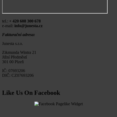
tel.:
+ 420 608 300 678
e-mail:
info@junesta.cz
Fakturační adresa:
Junesta s.r.o.
Zikmunda Wintra 21
Jižní Předměstí
301 00 Plzeň
IČ: 07693206
DIČ: CZ07693206
Like Us On Facebook