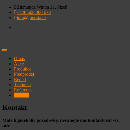
Skip
Zikmunda Wintra 21, Plzeň
to
+420 608 300 678
content
info@junesta.cz
O nás
Akce
Produkce
Předprodej
Rental
Technika
Reference
Kontakt
Kontakt
Máte-li jakékoliv požadavky, neváhejte nás kontaktovat viz.
níže