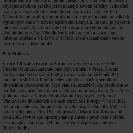
profesionality a noblesy na pódiu zůstává duší a srdcem především
obyčejnou holkou prožívající nejrůznější životní příběhy. Jedinečně
pojaté písně pak citlivě a instinktivně doprovází na klavír Petr
Malásek.Velmi osobní, komorní koncert je pravým opakem velkých
výpravných show v tom nejlepším slova smyslu. Snahou je připravit
intenzivní zážitek, kdy můžete být jen sami se sebou odtrženi od
dění okolního světa. Několik letošních koncertů navazuje na
loňskou úspěšnou VE DVOU TOUR, která zaznamenala velkou
pozornost a nadšení publika.
Petr Malásek
V roce 1985 absolvoval pražskou konzervatoř a v roce 1990
Hudební fakultu Akademie múzických umění v Praze. Kromě
tvorby skladeb tzv. vážné hudby má na svém kontě téměř 200
hudebních složek k filmům, televizním inscenacím, seriálům i
divadelním představením. Jako pianista, aranžér i jako producent se
podílel na natočení několika desítek gramofonových alb. Přes 20 let
spolupracoval se šansoniérkou Hanou Hegerovou, se kterou
účinkoval na divadelních scénách téměř celé Evropy. V roce 2011
byl producentem jejího posledního velmi úspěšného alba Mlýnské
kolo v srdci mém. Přes 18 let doprovázel Martu Kubišovou a od
roku 2002 rovněž spolupracuje jako pianista a producent s přední
českou zpěvačkou Lucií Bílou. Je rovněž úspěšným autorem
filmové hudby.