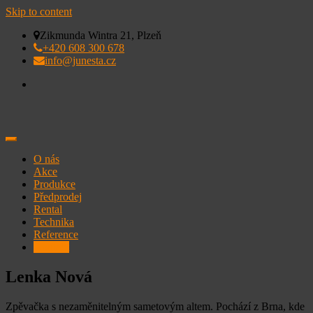
Skip to content
Zikmunda Wintra 21, Plzeň
+420 608 300 678
info@junesta.cz
O nás
Akce
Produkce
Předprodej
Rental
Technika
Reference
Kontakt
Lenka Nová
Zpěvačka s nezaměnitelným sametovým altem. Pochází z Brna, kde