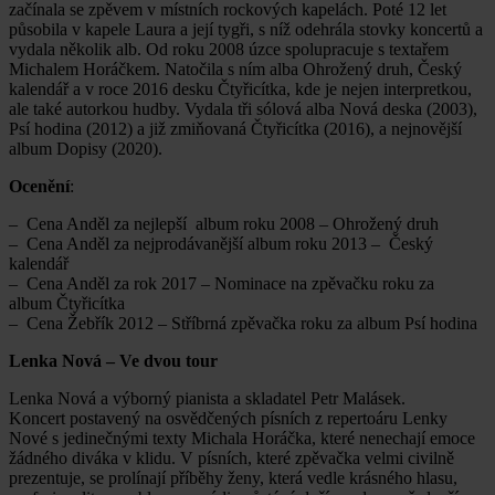
začínala se zpěvem v místních rockových kapelách. Poté 12 let
působila v kapele Laura a její tygři, s níž odehrála stovky koncertů a
vydala několik alb. Od roku 2008 úzce spolupracuje s textařem
Michalem Horáčkem. Natočila s ním alba Ohrožený druh, Český
kalendář a v roce 2016 desku Čtyřicítka, kde je nejen interpretkou,
ale také autorkou hudby. Vydala tři sólová alba Nová deska (2003),
Psí hodina (2012) a již zmiňovaná Čtyřicítka (2016), a nejnovější
album Dopisy (2020).
Ocenění
:
– Cena Anděl za nejlepší album roku 2008 – Ohrožený druh
– Cena Anděl za nejprodávanější album roku 2013 – Český
kalendář
– Cena Anděl za rok 2017 – Nominace na zpěvačku roku za
album Čtyřicítka
– Cena Žebřík 2012 – Stříbrná zpěvačka roku za album Psí hodina
Lenka Nová – Ve dvou tour
Lenka Nová a výborný pianista a skladatel Petr Malásek.
Koncert postavený na osvědčených písních z repertoáru Lenky
Nové s jedinečnými texty Michala Horáčka, které nenechají emoce
žádného diváka v klidu. V písních, které zpěvačka velmi civilně
prezentuje, se prolínají příběhy ženy, která vedle krásného hlasu,